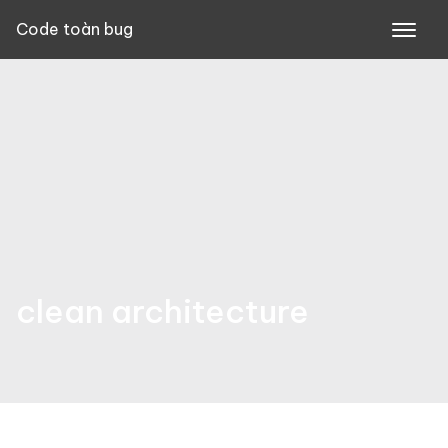
Skip
Code toàn bug
to
content
clean architecture