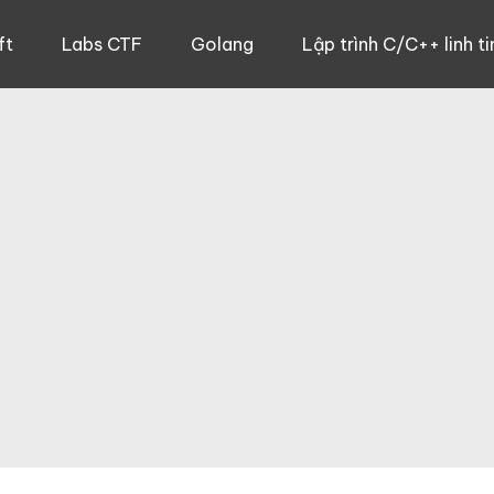
ft
Labs CTF
Golang
Lập trình C/C++ linh ti