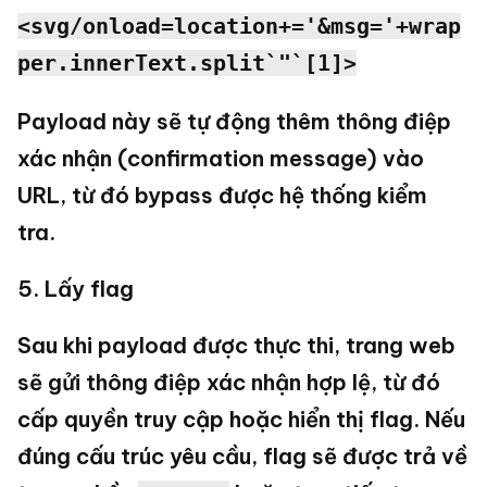
<svg/onload=location+='&msg='+wrap
per.innerText.split`"`[1]>
Payload này sẽ tự động thêm thông điệp
xác nhận (confirmation message) vào
URL, từ đó bypass được hệ thống kiểm
tra.
5. Lấy flag
Sau khi payload được thực thi, trang web
sẽ gửi thông điệp xác nhận hợp lệ, từ đó
cấp quyền truy cập hoặc hiển thị flag. Nếu
đúng cấu trúc yêu cầu, flag sẽ được trả về