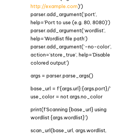
http://example.com
)’)
parser.add_argument(‘port’,
help=’Port to use (e.g. 80, 8080)’)
parser.add_argument(‘wordlist’,
help=’Wordlist file path’)
parser.add_argument(‘–no-color’,
action=’store_true’, help=’Disable
colored output’)
args = parser.parse_args()
base_url = f'{args.url}:{args.port}/’
use_color = not args.no_color
print(f’Scanning {base_url} using
wordlist {args.wordlist}’)
scan_url(base_url, args.wordlist,