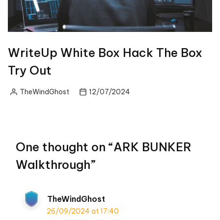
WriteUp White Box Hack The Box
Try Out
TheWindGhost
12/07/2024
Posted
by
One thought on “
ARK BUNKER
Walkthrough
”
TheWindGhost
26/09/2024 at 17:40