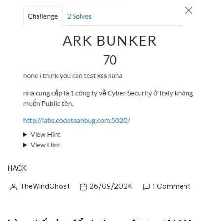
HACK
on
TheWindGhost
26/09/2024
1 Comment
Posted
ARK
by
BUNKER
Walkthro