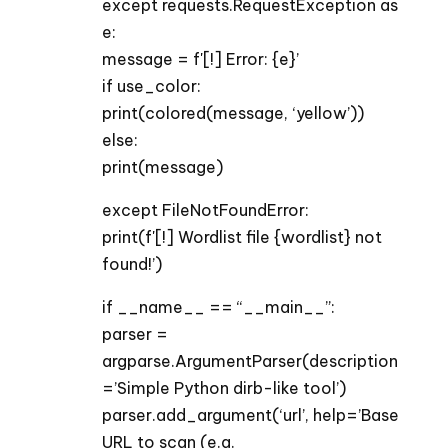
except requests.RequestException as
e:
message = f'[!] Error: {e}’
if use_color:
print(colored(message, ‘yellow’))
else:
print(message)
except FileNotFoundError:
print(f'[!] Wordlist file {wordlist} not
found!’)
if __name__ == “__main__”:
parser =
argparse.ArgumentParser(description
=’Simple Python dirb-like tool’)
parser.add_argument(‘url’, help=’Base
URL to scan (e.g.