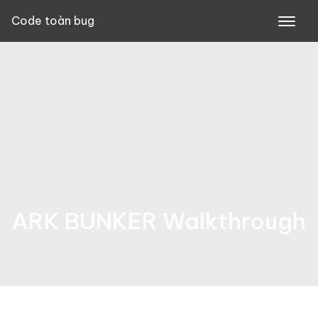
Skip
Code toàn bug
to
content
ARK BUNKER Walkthrough