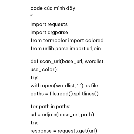
code của mình đây
“`
import requests
import argparse
from termcolor import colored
from urllib.parse import urljoin
def scan_url(base_url, wordlist,
use_color):
try:
with open(wordlist, ‘r’) as file:
paths = file.read().splitlines()
for path in paths:
url = urljoin(base_url, path)
try:
response = requests.get(url)