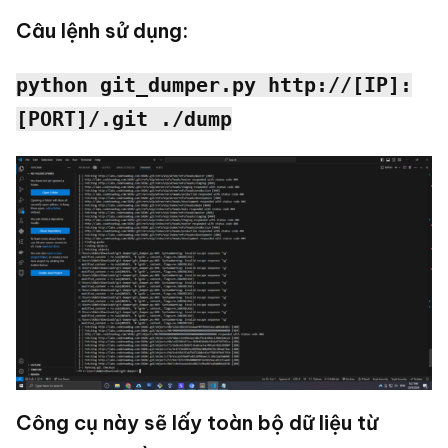
Câu lệnh sử dụng:
python git_dumper.py http://[IP]:
[PORT]/.git ./dump
Công cụ này sẽ lấy toàn bộ dữ liệu từ