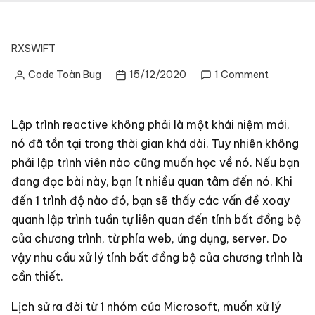
RXSWIFT
on
Code Toàn Bug
15/12/2020
1 Comment
Posted
RxSwift
by
4:
nền
Lập trình reactive không phải là một khái niệm mới,
tảng
nó đã tồn tại trong thời gian khá dài. Tuy nhiên không
RxSwift
phải lập trình viên nào cũng muốn học về nó. Nếu bạn
đang đọc bài này, bạn ít nhiều quan tâm đến nó. Khi
đến 1 trình độ nào đó, bạn sẽ thấy các vấn đề xoay
quanh lập trình tuần tự liên quan đến tính bất đồng bộ
của chương trình, từ phía web, ứng dụng, server. Do
vậy nhu cầu xử lý tính bất đồng bộ của chương trình là
cần thiết.
Lịch sử ra đời từ 1 nhóm của Microsoft, muốn xử lý