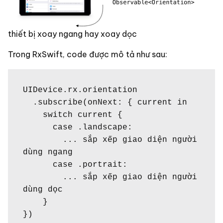
thiết bị xoay ngang hay xoay dọc
Trong RxSwift, code được mô tả như sau:
UIDevice.rx.orientation

  .subscribe(onNext: { current in

    switch current {

      case .landscape:

        ... sắp xếp giao diện người 
dùng ngang

      case .portrait:

        ... sắp xếp giao diện người 
dùng dọc

    }

})