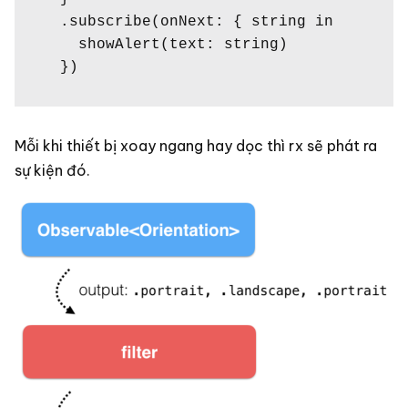
  .subscribe(onNext: { string in

    showAlert(text: string)

  })
Mỗi khi thiết bị xoay ngang hay dọc thì rx sẽ phát ra
sự kiện đó.