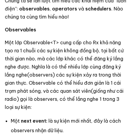
Chúng ta sẽ lần lượt tìm hiểu các khái niệm của “lươn
điện”:
observables
,
operators
và
schedulers
. Nào
chúng ta cùng tìm hiểu nào!
Observables
Một lớp Observable<T> cung cấp cho Rx khả năng
tạo ra 1 chuỗi các sự kiện không đồng bộ, tại bất cứ
thời gian nào, mà các lớp khác có thể đăng ký lắng
nghe được. Nghĩa là có thể nhiều lớp cùng đăng ký
lắng nghe(observers) các sự kiện xảy ra trong thời
gian thực. Observable có thể hiểu đơn giản là 1 cái
trạm phát sóng, và các quan sát viên(giống như cái
radio) gọi là observers, có thể lắng nghe 1 trong 3
loại sự kiện:
Một
next event:
là sự kiện mới nhất, đây là cách
observers nhận dữ liệu.