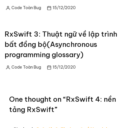
Code Toàn Bug
15/12/2020
Posted
by
RxSwift 3: Thuật ngữ về lập trình
bất đồng bộ(Asynchronous
programming glossary)
Code Toàn Bug
15/12/2020
Posted
by
One thought on “
RxSwift 4: nền
tảng RxSwift
”