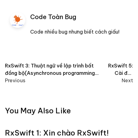
Code Toàn Bug
Code nhiều bug nhưng biết cách giấu!
Post
RxSwift 3: Thuật ngữ về lập trình bất
RxSwift 5:
đồng bộ(Asynchronous programming
Cài đặt
navigation
glossary)
Previous
RxSwift
Next
You May Also Like
RxSwift 1: Xin chào RxSwift!