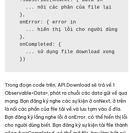
  .subscribe(onNext: { data in

    ... nối các phần của file lại

  },

  onError: { error in

    ... hiển thị lỗi cho người dùng

  },

  onCompleted: {

    ... sử dụng file download xong

  })
Trong đoạn code trên, API.Download sẽ trả về 1
Observable<Data>, phát ra chuỗi các data gửi về qua
mạng. Bạn đăng ký nghe các sự kiện ở onNext, ở trên
là nối các phần của file tải về và lưu tạm vào ổ đĩa.
Bạn đăng ký lắng nghe lỗi ở onError, có thể hiển thị lỗi
cho người dùng biết. Bạn đăng ký sự kiện tải file thành