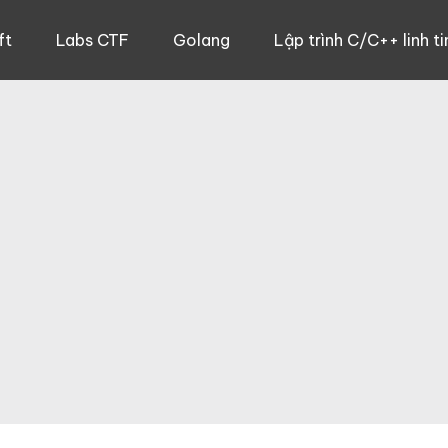
ft
Labs CTF
Golang
Lập trình C/C++ linh ti