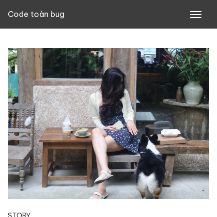
Skip
Code toàn bug
to
content
STORY