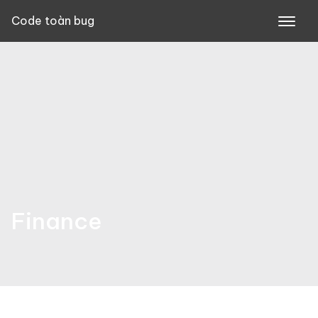
Skip
Code toàn bug
to
content
Finance