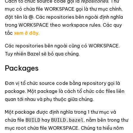
Cách tổ chức source code gọi là
repositories
. Thư
mục có chứa file WORKSPACE gọi là thư mục chính,
đặt tên là @. Các repositories bên ngoài định nghĩa
trong
WORKSPACE theo workspace rules. Các quy
tắc
xem ở đây.
Các repositories bên ngoài cũng có WORKSPACE.
Tuy nhiên Bazel sẽ bỏ qua chúng.
Packages
Đơn vị tổ chức source code bằng repository gọi là
package. Một package là cách tổ chức các files liên
quan tới nhau và phụ thuộc giữa chúng.
Một package được định nghĩa trong 1 thư mục và
chứa file
hay
, nằm bên trong thư
BUILD
BUILD.bazel
mục root chứa file
WORKSPACE. Chúng ta hiểu nôm