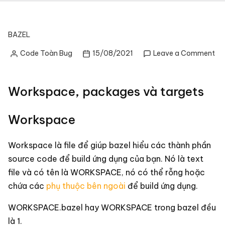
BAZEL
on
Code Toàn Bug
15/08/2021
Leave a Comment
Posted
Ba
by
4.1
Bài
Workspace, packages và targets
2
–
khá
Workspace
ni
và
Workspace là file để giúp bazel hiểu các thành phần
th
source code để build ứng dụng của bạn. Nó là text
ng
file và có tên là WORKSPACE, nó có thể rỗng hoặc
chứa các
phụ thuộc bên ngoài
để build ứng dụng.
WORKSPACE.bazel hay
WORKSPACE trong bazel đều
là 1.