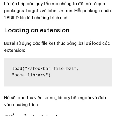
Là tập hợp các quy tắc mà chúng ta đã mô tả qua
packages, targets và labels ở trên. Mỗi package chứa
1 BUILD file là 1 chương trình nhỏ.
Loading an extension
Bazel sử dụng các file kết thúc bằng .bzl để load các
extension:
load("//foo/bar:file.bzl", 
"some_library")
Nó sẽ load thư viện
some_library bên ngoài và đưa
vào chương trình.