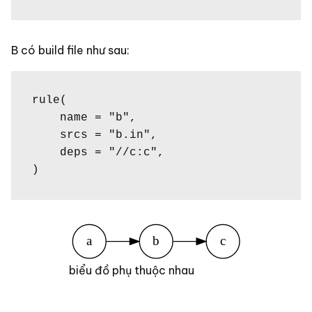
B có build file như sau:
rule(

    name = "b",

    srcs = "b.in",

    deps = "//c:c",

)
biểu đồ phụ thuộc nhau