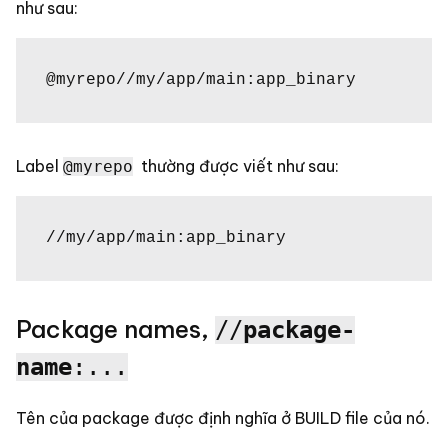
như sau:
@myrepo//my/app/main:app_binary
Label
thường được viết như sau:
@myrepo
//my/app/main:app_binary
Package names,
//
package-
name
:...
Tên của package được định nghĩa ở BUILD file của nó.