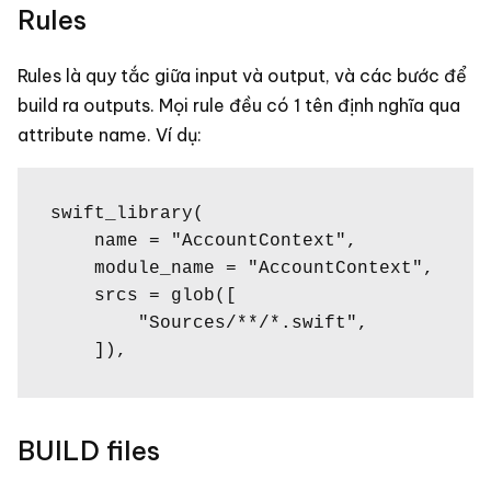
Rules
Rules là quy tắc giữa input và output, và các bước để
build ra outputs. Mọi rule đều có 1 tên định nghĩa qua
attribute name. Ví dụ:
swift_library(

    name = "AccountContext",

    module_name = "AccountContext",

    srcs = glob([

        "Sources/**/*.swift",

    ]),
BUILD files