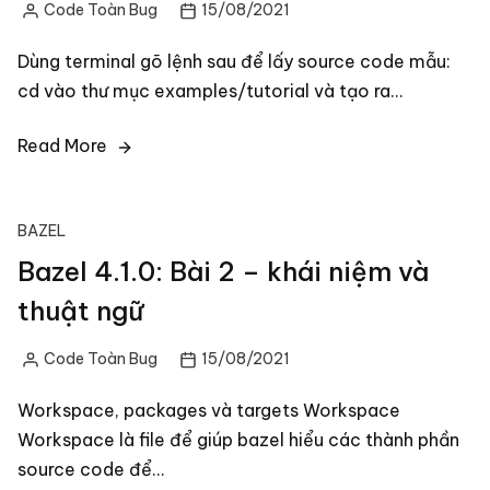
Code Toàn Bug
15/08/2021
Posted
by
Dùng terminal gõ lệnh sau để lấy source code mẫu:
cd vào thư mục examples/tutorial và tạo ra…
Read More
BAZEL
Bazel 4.1.0: Bài 2 – khái niệm và
thuật ngữ
Code Toàn Bug
15/08/2021
Posted
by
Workspace, packages và targets Workspace
Workspace là file để giúp bazel hiểu các thành phần
source code để…