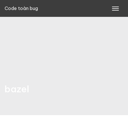
Skip
Code toàn bug
to
content
bazel