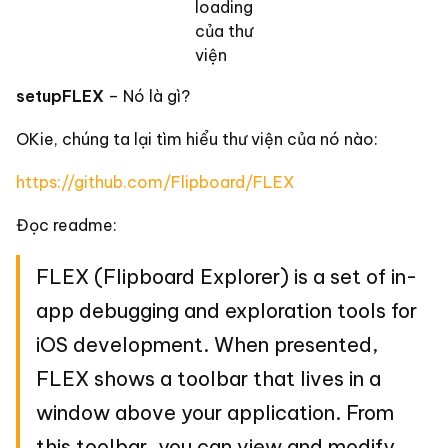
loading
của thư
viện
setupFLEX
– Nó là gì?
OKie, chúng ta lại tìm hiểu thư viện của nó nào:
https://github.com/Flipboard/FLEX
Đọc readme:
FLEX (Flipboard Explorer) is a set of in-
app debugging and exploration tools for
iOS development. When presented,
FLEX shows a toolbar that lives in a
window above your application. From
this toolbar, you can view and modify