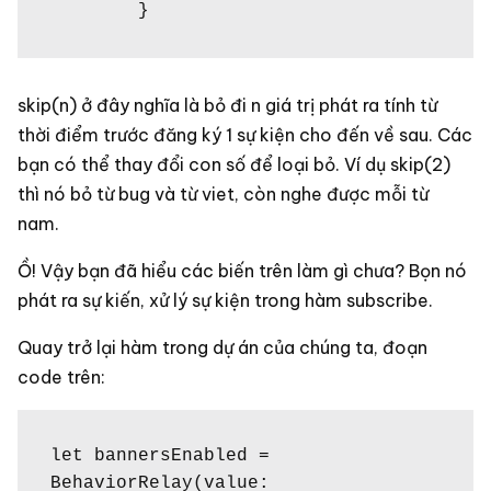
        }
skip(n) ở đây nghĩa là bỏ đi n giá trị phát ra tính từ
thời điểm trước đăng ký 1 sự kiện cho đến về sau. Các
bạn có thể thay đổi con số để loại bỏ. Ví dụ skip(2)
thì nó bỏ từ bug và từ viet, còn nghe được mỗi từ
nam.
Ồ! Vậy bạn đã hiểu các biến trên làm gì chưa? Bọn nó
phát ra sự kiến, xử lý sự kiện trong hàm subscribe.
Quay trở lại hàm trong dự án của chúng ta, đoạn
code trên:
let bannersEnabled = 
BehaviorRelay(value: 