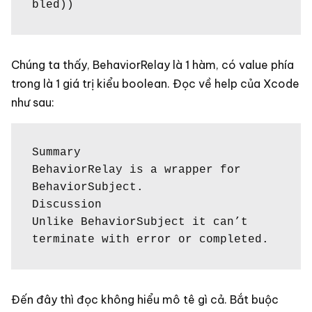
bled))
Chúng ta thấy, BehaviorRelay là 1 hàm, có value phía
trong là 1 giá trị kiểu boolean. Đọc về help của Xcode
như sau:
Summary

BehaviorRelay is a wrapper for 
BehaviorSubject.

Discussion

Unlike BehaviorSubject it can’t 
terminate with error or completed.
Đến đây thì đọc không hiểu mô tê gì cả. Bắt buộc