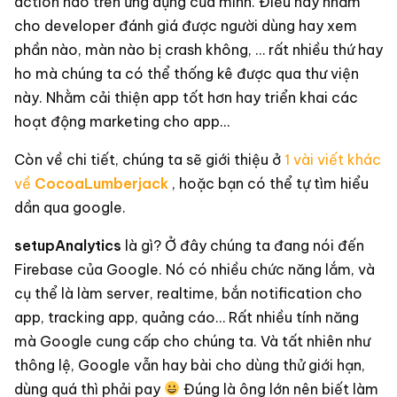
action nào trên ứng dụng của mình. Điều này nhằm
cho developer đánh giá được người dùng hay xem
phần nào, màn nào bị crash không, … rất nhiều thứ hay
ho mà chúng ta có thể thống kê được qua thư viện
này. Nhằm cải thiện app tốt hơn hay triển khai các
hoạt động marketing cho app…
Còn về chi tiết, chúng ta sẽ giới thiệu ở
1 vài viết khác
về
CocoaLumberjack
, hoặc bạn có thể tự tìm hiểu
dần qua google.
setupAnalytics
là gì? Ở đây chúng ta đang nói đến
Firebase của Google. Nó có nhiều chức năng lắm, và
cụ thể là làm server, realtime, bắn notification cho
app, tracking app, quảng cáo… Rất nhiều tính năng
mà Google cung cấp cho chúng ta. Và tất nhiên như
thông lệ, Google vẫn hay bài cho dùng thử giới hạn,
dùng quá thì phải pay
Đúng là ông lớn nên biết làm