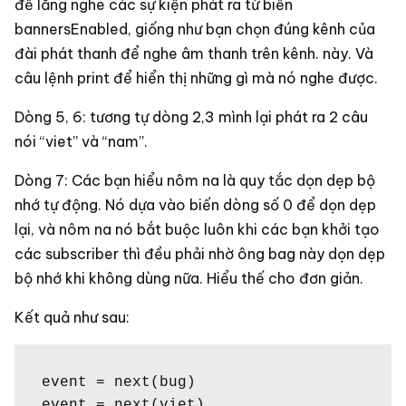
để lắng nghe các sự kiện phát ra từ biến
bannersEnabled, giống như bạn chọn đúng kênh của
đài phát thanh để nghe âm thanh trên kênh. này. Và
câu lệnh print để hiển thị những gì mà nó nghe được.
Dòng 5, 6: tương tự dòng 2,3 mình lại phát ra 2 câu
nói “viet” và “nam”.
Dòng 7: Các bạn hiểu nôm na là quy tắc dọn dẹp bộ
nhớ tự động. Nó dựa vào biến dòng số 0 để dọn dẹp
lại, và nôm na nó bắt buộc luôn khi các bạn khởi tạo
các subscriber thì đều phải nhờ ông bag này dọn dẹp
bộ nhớ khi không dùng nữa. Hiểu thế cho đơn giản.
Kết quả như sau:
event = next(bug)

event = next(viet)
