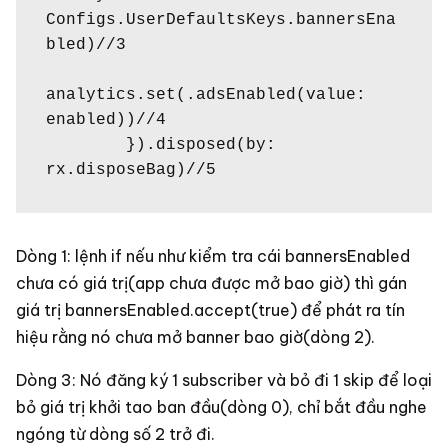
Configs.UserDefaultsKeys.bannersEna
bled)//3

analytics.set(.adsEnabled(value: 
enabled))//4

        }).disposed(by: 
rx.disposeBag)//5
Dòng 1: lệnh if nếu như kiểm tra cái bannersEnabled
chưa có giá trị(app chưa được mở bao giờ) thì gán
giá trị bannersEnabled.accept(true) để phát ra tín
hiệu rằng nó chưa mở banner bao giờ(dòng 2).
Dòng 3: Nó đăng ký 1 subscriber và bỏ đi 1 skip để loại
bỏ giá trị khởi tao ban đầu(dòng 0), chỉ bắt đầu nghe
ngóng từ dòng số 2 trở đi.