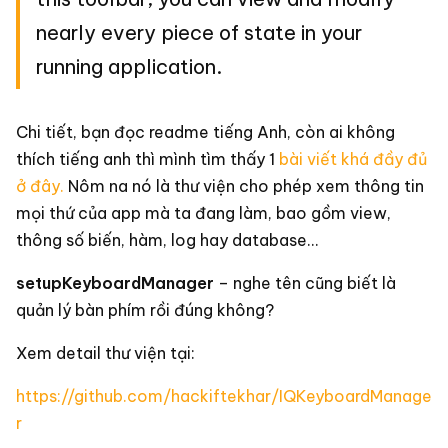
nearly every piece of state in your
running application.
Chi tiết, bạn đọc readme tiếng Anh, còn ai không
thích tiếng anh thì mình tìm thấy 1
bài viết khá đầy đủ
ở đây.
Nôm na nó là thư viện cho phép xem thông tin
mọi thứ của app mà ta đang làm, bao gồm view,
thông số biến, hàm, log hay database…
setupKeyboardManager
– nghe tên cũng biết là
quản lý bàn phím rồi đúng không?
Xem detail thư viện tại:
https://github.com/hackiftekhar/IQKeyboardManage
r