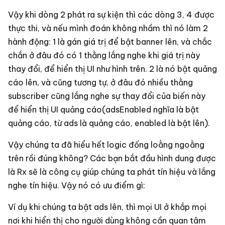
Vậy khi dòng 2 phát ra sự kiện thì các dòng 3, 4 được
thực thi, và nếu mình đoán không nhầm thì nó làm 2
hành động: 1 là gán giá trị để bật banner lên, và chắc
chắn ở đâu đó có 1 thằng lắng nghe khi giá trị này
thay đổi, để hiển thị UI như hình trên. 2 là nó bật quảng
cáo lên, và cũng tương tự, ở đâu đó nhiều thằng
subscriber cũng lắng nghe sự thay đổi của biến này
để hiển thị UI quảng cáo(adsEnabled nghĩa là bật
quảng cáo, từ ads là quảng cáo, enabled là bật lên).
Vậy chúng ta đã hiểu hết logic đống loằng ngoằng
trên rồi đúng không? Các bạn bắt đầu hình dung được
là Rx sẽ là công cụ giúp chúng ta phát tín hiệu và lắng
nghe tín hiệu. Vậy nó có ưu điểm gì:
Ví dụ khi chúng ta bật ads lên, thì mọi UI ở khắp mọi
nơi khi hiển thị cho người dùng không cần quan tâm