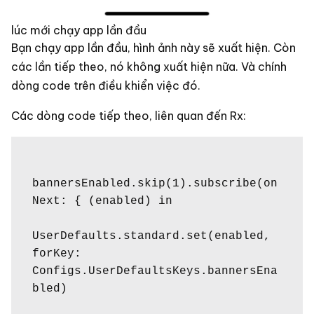
lúc mới chạy app lần đầu
Bạn chạy app lần đầu, hình ảnh này sẽ xuất hiện. Còn
các lần tiếp theo, nó không xuất hiện nữa. Và chính
dòng code trên điều khiển việc đó.
Các dòng code tiếp theo, liên quan đến Rx:
bannersEnabled.skip(1).subscribe(on
Next: { (enabled) in

UserDefaults.standard.set(enabled, 
forKey: 
Configs.UserDefaultsKeys.bannersEna
bled)
