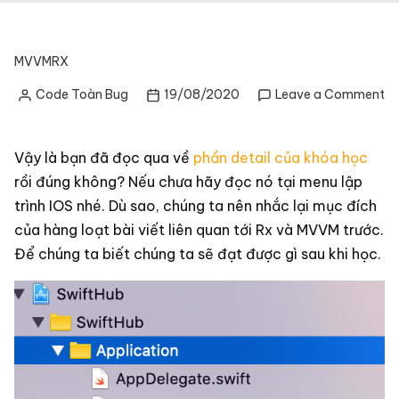
MVVM
RX
on
Code Toàn Bug
19/08/2020
Leave a Comment
Posted
R
by
MV
C
Vậy là bạn đã đọc qua về
phần detail của khóa học
tr
rồi đúng không? Nếu chưa hãy đọc nó tại menu lập
pr
trình IOS nhé. Dù sao, chúng ta nên nhắc lại mục đích
–
lib
của hàng loạt bài viết liên quan tới Rx và MVVM trước.
m
Để chúng ta biết chúng ta sẽ đạt được gì sau khi học.