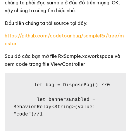
chúng ta phải đọc sample ở đâu đó trên mạng. OK,
vậy chúng ta cùng tìm hiểu nhé.
Đầu tiên chúng ta tải source tại đây:
https://github.com/codetoanbug/sampleRx/tree/m
aster
Sau đó các bạn mở file RxSample.xcworkspace và
xem code trong file ViewController
       let bag = DisposeBag() //0

        let bannersEnabled = 
BehaviorRelay<String>(value: 
"code")//1
