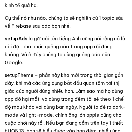
kinh tế quá ha.
Cụ thể nó như nào, chúng ta sẽ nghiên cứ 1 topic sâu
về Firebase sau các bạn nhé.
setupAds
là gì? cái tên tiếng Anh cũng nói rằng nó là
cài đặt cho phần quảng cáo trong app rồi đúng
không. Và ở đây chúng ta dùng quảng cáo của
Google.
setupTheme – phần này khá mới trong thời gian gần
đây, khi mà các ứng dụng bắt đầu quan tâm tới thị
giác của người dùng nhiều hơn. Làm sao mà họ dùng
app đỡ hại mắt, và dùng trong đêm tối sẽ theo 1 chế
độ màu khác với dùng ban ngày. Người ta đẻ ra dark-
mode và light-mode, chính ông lớn apple cũng chơi
cuộc chơi này rồi. Nếu bạn đang cầm trên tay 1 thiết
bị IOS 13, bạn sẽ hiểu được vào ban đêm, nhiều ứng