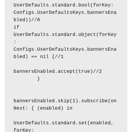
UserDefaults.standard.bool(forKey: 
Configs.UserDefaultsKeys.bannersEna
bled))//0

if 
UserDefaults.standard.object(forKey
: 
Configs.UserDefaultsKeys.bannersEna
bled) == nil {//1

bannersEnabled.accept(true)//2

        }

bannersEnabled.skip(1).subscribe(on
Next: { (enabled) in

UserDefaults.standard.set(enabled, 
forKey: 