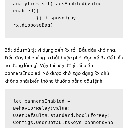
analytics.set(.adsEnabled(value: 
enabled))

        }).disposed(by: 
rx.disposeBag)
Bắt đầu mù tịt vì đụng đến Rx rồi. Bắt đầu khó nha.
Đến đây thì chúng ta bắt buộc phải đọc về Rx để hiểu
nó đang làm gì. Vậy thì hãy để ý tới biến
bannersEnabled. Nó được khởi tạo dạng Rx chứ
không phải biến thông thường bằng câu lệnh:
let bannersEnabled = 
BehaviorRelay(value: 
UserDefaults.standard.bool(forKey: 
Configs.UserDefaultsKeys.bannersEna