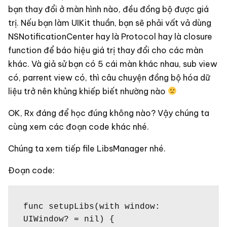
bạn thay đổi ở màn hình nào, đều đồng bộ được giá
trị. Nếu bạn làm UIKit thuần, bạn sẽ phải vất vả dùng
NSNotificationCenter hay là Protocol hay là closure
function để báo hiệu giá trị thay đổi cho các màn
khác. Và giả sử bạn có 5 cái màn khác nhau, sub view
có, parrent view có, thì câu chuyện đồng bộ hóa dữ
liệu trở nên khủng khiếp biết nhường nào
OK, Rx đáng để học đúng không nào? Vậy chúng ta
cùng xem các đoạn code khác nhé.
Chúng ta xem tiếp file LibsManager nhé.
Đoạn code:
func setupLibs(with window: 
UIWindow? = nil) {
