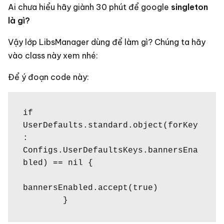
Ai chưa hiểu hãy giành 30 phút để google
singleton
là gì?
Vậy lớp LibsManager dùng để làm gì? Chúng ta hãy
vào class này xem nhé:
Để ý đoạn code này:
if 
UserDefaults.standard.object(forKey
: 
Configs.UserDefaultsKeys.bannersEna
bled) == nil {

bannersEnabled.accept(true)

        }