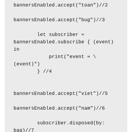
bannersEnabled.accept("toan")//2

bannersEnabled.accept("bug")//3

        let subscriber = 
bannersEnabled.subscribe { (event) 
in

            print("event = \
(event)")

        } //4

bannersEnabled.accept("viet")//5

bannersEnabled.accept("nam")//6

        subscriber.disposed(by: 
bag)//7